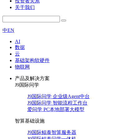
投资者关系
关于我们
中
EN
AI
数据
云
基础架构软硬件
物联网
产品及解决方案
J9国际问学
J9国际问学 企业级Agent中台
J9国际问学 智能流程工作台
爱问学 PC本地部署大模型
智算基础设施
J9国际鲲泰智算服务器
J9国际鲲泰问学一体机