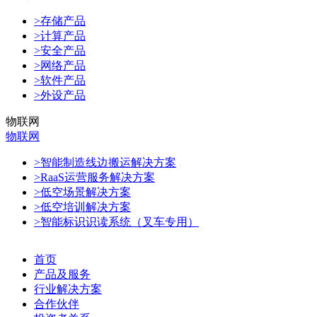
>存储产品
>计算产品
>安全产品
>网络产品
>软件产品
>外设产品
物联网
物联网
>智能制造线边搬运解决方案
>RaaS运营服务解决方案
>低空场景解决方案
>低空培训解决方案
>智能标识识读系统（叉车专用）
首页
产品及服务
行业解决方案
合作伙伴