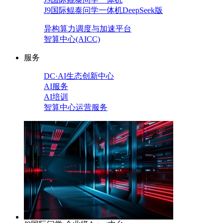
J9国际鲲泰问学一体机DeepSeek版
异构算力调度与加速平台
智算中心(AICC)
服务
DC·AI生态创新中心
AI服务
AI培训
智算中心运营服务