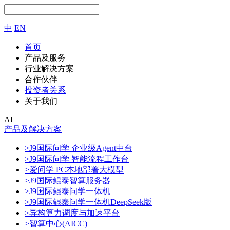
中
EN
首页
产品及服务
行业解决方案
合作伙伴
投资者关系
关于我们
AI
产品及解决方案
>J9国际问学 企业级Agent中台
>J9国际问学 智能流程工作台
>爱问学 PC本地部署大模型
>J9国际鲲泰智算服务器
>J9国际鲲泰问学一体机
>J9国际鲲泰问学一体机DeepSeek版
>异构算力调度与加速平台
>智算中心(AICC)